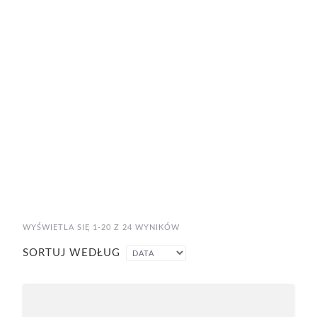
Rejestratorka
Sekretarka medyczna
Student medycyny
Technik dentystyczny
Technik farmaceutyczny
Technik RTG
Wykładowca akademicki
WYŚWIETLA SIĘ 1-20 Z 24 WYNIKÓW
SORTUJ WEDŁUG