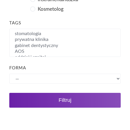
Kosmetolog
Kosmetyczka
TAGS
Lekarz
Logopeda
Naukowiec
Opiekun medyczny
Optyk okularowy
FORMA
Pielęgniarka
Położna
Pracownik administracyjny
Filtruj
Pracownik naukowy
Psycholog
Ratownik