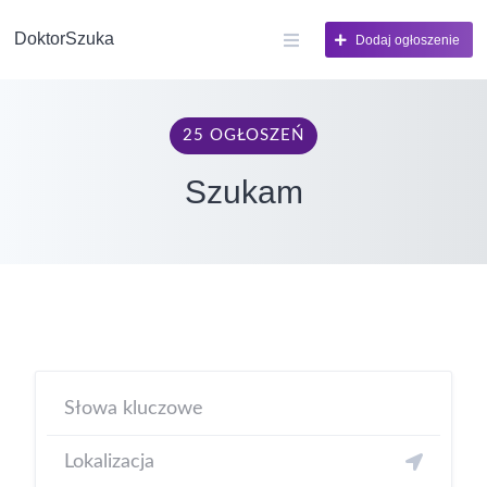
DoktorSzuka
Dodaj ogłoszenie
25 OGŁOSZEŃ
Szukam