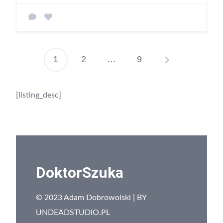
1
2
…
9
[listing_desc]
DoktorSzuka
© 2023 Adam Dobrowolski | BY
UNDEADSTUDIO.PL