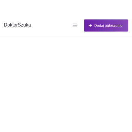
DoktorSzuka
Dodaj ogłoszenie