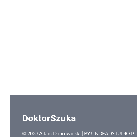
DoktorSzuka
© 2023 Adam Dobrowolski | BY
UNDEADSTUDIO.PL