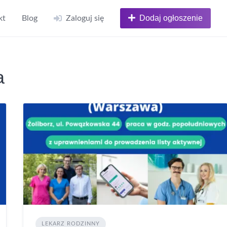
Dodaj ogłoszenie
kt
Blog
Zaloguj się
a
LEKARZ RODZINNY