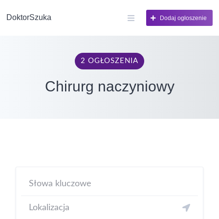
DoktorSzuka
Dodaj ogłoszenie
2 OGŁOSZENIA
Chirurg naczyniowy