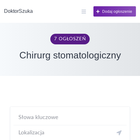
DoktorSzuka
Dodaj ogłoszenie
7 OGŁOSZEŃ
Chirurg stomatologiczny