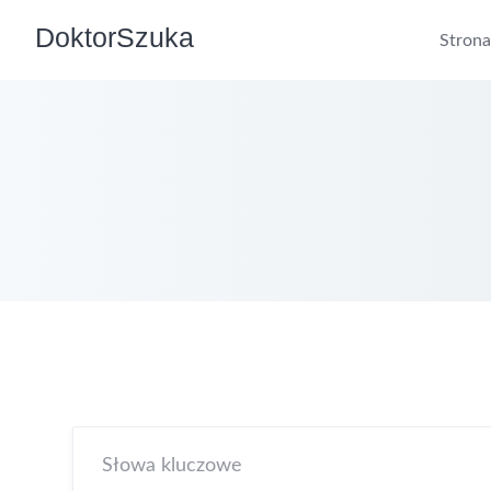
DoktorSzuka
Stron