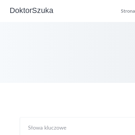
DoktorSzuka
Stron