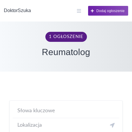
DoktorSzuka
Dodaj ogłoszenie
1 OGŁOSZENIE
Reumatolog