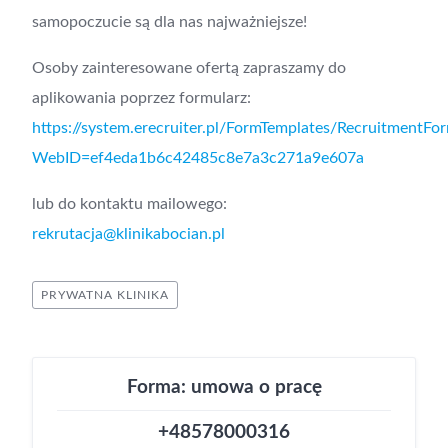
samopoczucie są dla nas najważniejsze!
Osoby zainteresowane ofertą zapraszamy do
aplikowania poprzez formularz:
https://system.erecruiter.pl/FormTemplates/RecruitmentFo
WebID=ef4eda1b6c42485c8e7a3c271a9e607a
lub do kontaktu mailowego:
rekrutacja@klinikabocian.pl
PRYWATNA KLINIKA
Forma: umowa o pracę
+48578000316