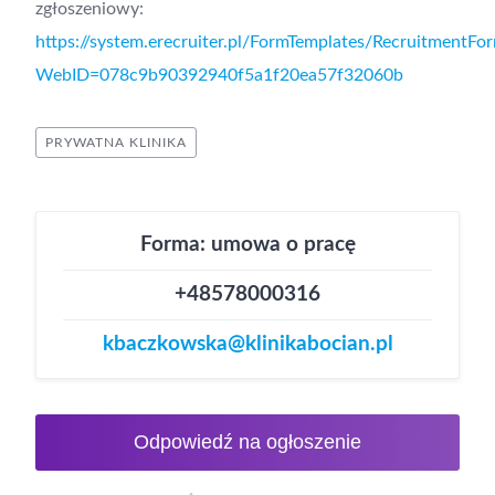
zgłoszeniowy:
https://system.erecruiter.pl/FormTemplates/RecruitmentFo
WebID=078c9b90392940f5a1f20ea57f32060b
PRYWATNA KLINIKA
Forma: umowa o pracę
+48578000316
kbaczkowska@klinikabocian.pl
Odpowiedź na ogłoszenie