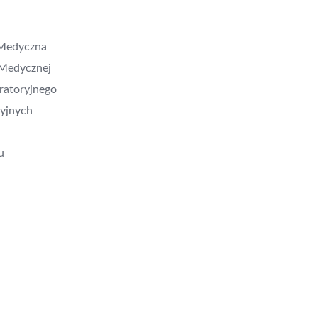
 Medyczna
 Medycznej
ratoryjnego
ryjnych
u