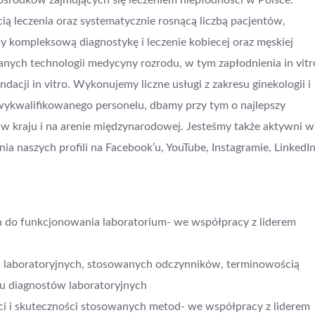
ośrodków zajmujących się leczeniem niepłodności w Polsce.
ią leczenia oraz systematycznie rosnącą liczbą pacjentów,
y kompleksową diagnostykę i leczenie kobiecej oraz męskiej
nych technologii medycyny rozrodu, w tym zapłodnienia in vitr
acji in vitro. Wykonujemy liczne usługi z zakresu ginekologii i
ykwalifikowanego personelu, dbamy przy tym o najlepszy
w kraju i na arenie międzynarodowej. Jesteśmy także aktywni w
naszych profili na Facebook’u, YouTube, Instagramie, LinkedIn
h do funkcjonowania laboratorium- we współpracy z liderem
 laboratoryjnych, stosowanych odczynników, terminowością
u diagnostów laboratoryjnych
ci i skuteczności stosowanych metod- we współpracy z liderem