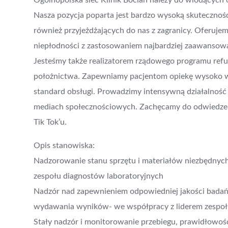
Ogólnopolska sieć Klinik Bocian należy do wiodących 
Nasza pozycja poparta jest bardzo wysoką skutecznośc
również przyjeżdżających do nas z zagranicy. Oferujem
niepłodności z zastosowaniem najbardziej zaawansowa
Jesteśmy także realizatorem rządowego programu refund
położnictwa. Zapewniamy pacjentom opiekę wysoko w
standard obsługi. Prowadzimy intensywną działalność 
mediach społecznościowych. Zachęcamy do odwiedzenia 
Tik Tok’u.
Opis stanowiska:
Nadzorowanie stanu sprzętu i materiałów niezbędnyc
zespołu diagnostów laboratoryjnych
Nadzór nad zapewnieniem odpowiedniej jakości badań
wydawania wyników- we współpracy z liderem zespoł
Stały nadzór i monitorowanie przebiegu, prawidłowoś