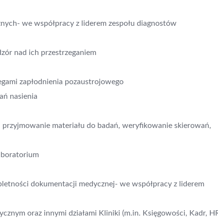
nych- we współpracy z liderem zespołu diagnostów
dzór nad ich przestrzeganiem
biegami zapłodnienia pozaustrojowego
ń nasienia
przyjmowanie materiału do badań, weryfikowanie skierowań,
aboratorium
etności dokumentacji medycznej- we współpracy z liderem
znym oraz innymi działami Kliniki (m.in. Księgowości, Kadr, H