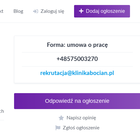
Dodaj ogłoszenie
kt
Blog
Zaloguj się
Forma: umowa o pracę
+48575003270
rekrutacja@klinikabocian.pl
Odpowiedź na ogłoszenie
ch
Napisz opinię
Zgłoś ogłoszenie