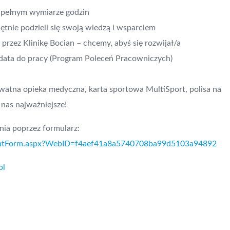
w pełnym wymiarze godzin
tnie podzieli się swoją wiedzą i wsparciem
rzez Klinikę Bocian – chcemy, abyś się rozwijał/a
data do pracy (Program Poleceń Pracowniczych)
watna opieka medyczna, karta sportowa MultiSport, polisa na
 nas najważniejsze!
ia poprzez formularz:
itmentForm.aspx?WebID=f4aef41a8a5740708ba99d5103a94892
pl