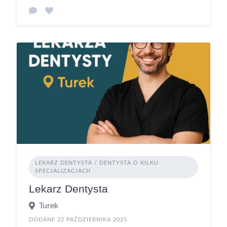
LEKARZ DENTYSTA / DENTYSTA O KILKU
SPECJALIZACJACH
Lekarz Dentysta
Turek
DODANE 22 PAŹDZIERNIKA 2025