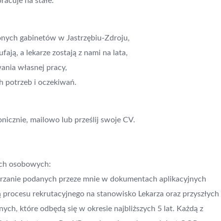
racuje na stałe.
onych gabinetów w Jastrzębiu-Zdroju,
ą, a lekarze zostają z nami na lata,
ania własnej pracy,
h potrzeb i oczekiwań.
fonicznie, mailowo lub prześlij swoje CV.
ych osobowych:
arzanie podanych przeze mnie w dokumentach aplikacyjnych
 procesu rekrutacyjnego na stanowisko Lekarza oraz przyszłych 
ch, które odbędą się w okresie najbliższych 5 lat. Każdą z