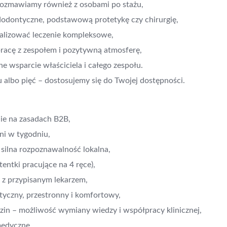
rozmawiamy również z osobami po stażu,
odontyczne, podstawową protetykę czy chirurgię,
realizować leczenie kompleksowe,
pracę z zespołem i pozytywną atmosferę,
lne wsparcie właściciela i całego zespołu.
albo pięć – dostosujemy się do Twojej dostępności.
ie na zasadach B2B,
ni w tygodniu,
silna rozpoznawalność lokalna,
tentki pracujące na 4 ręce),
e z przypisanym lekarzem,
yczny, przestronny i komfortowy,
dzin – możliwość wymiany wiedzy i współpracy klinicznej,
medyczne.