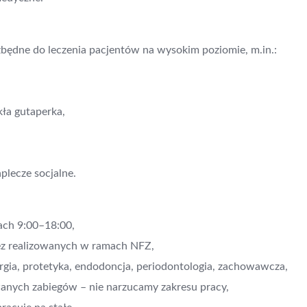
będne do leczenia pacjentów na wysokim poziomie, m.in.:
ła gutaperka,
plecze socjalne.
ach 9:00–18:00,
tez realizowanych w ramach NFZ,
rurgia, protetyka, endodoncja, periodontologia, zachowawcza,
anych zabiegów – nie narzucamy zakresu pracy,