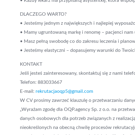
• Każdy lekarz ma przypisaną asystentkę, która współp
DLACZEGO WARTO?
• Jesteśmy jednym z największych i najlepiej wyposaż
• Mamy ugruntowaną markę i renomę – pacjenci nam ufaj
• Masz pełną swobodę co do zakresu leczenia i planow
• Jesteśmy elastyczni – dopasujemy warunki do Twoic
KONTAKT
Jeśli jesteś zainteresowany, skontaktuj się z nami tele
Telefon: 883033667
E-mail:
rekrutacjaoqp5@gmail.com
W CV prosimy zawrzeć klauzulę o przetwarzaniu dan
„Wyrażam zgodę dla OQP.agency Sp. z o.o. na przetw
danych osobowych dla potrzeb związanych z realizacją
nieokreślonych na obecną chwilę procesów rekrutacyjny