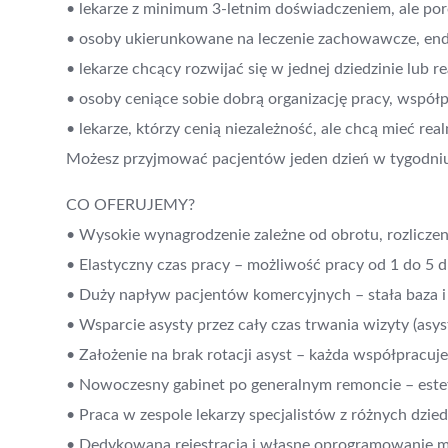
• lekarze z minimum 3-letnim doświadczeniem, ale po
• osoby ukierunkowane na leczenie zachowawcze, end
• lekarze chcący rozwijać się w jednej dziedzinie lub 
• osoby ceniące sobie dobrą organizację pracy, współ
• lekarze, którzy cenią niezależność, ale chcą mieć rea
Możesz przyjmować pacjentów jeden dzień w tygodniu 
CO OFERUJEMY?
• Wysokie wynagrodzenie zależne od obrotu, rozliczen
• Elastyczny czas pracy – możliwość pracy od 1 do 5 d
• Duży napływ pacjentów komercyjnych – stała baza i 
• Wsparcie asysty przez cały czas trwania wizyty (asys
• Założenie na brak rotacji asyst – każda współpracuj
• Nowoczesny gabinet po generalnym remoncie – estet
• Praca w zespole lekarzy specjalistów z różnych dzie
• Dedykowana rejestracja i własne oprogramowanie 