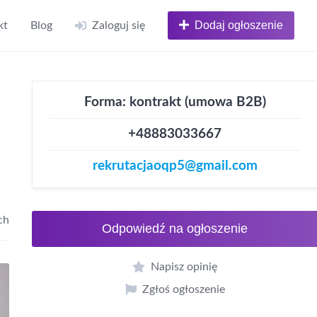
Dodaj ogłoszenie
kt
Blog
Zaloguj się
Forma: kontrakt (umowa B2B)
+48883033667
rekrutacjaoqp5@gmail.com
ch
Odpowiedź na ogłoszenie
Napisz opinię
Zgłoś ogłoszenie