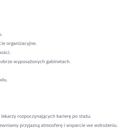
w.
ie organizacyjne.
ości.
dobrze wyposażonych gabinetach.
odu.
 lekarzy rozpoczynających karierę po stażu.
apewniamy przyjazną atmosferę i wsparcie we wdrożeniu.