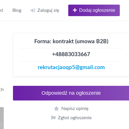
Dodaj ogłoszenie
kt
Blog
Zaloguj się
Forma: kontrakt (umowa B2B)
+48883033667
rekrutacjaoqp5@gmail.com
ch
Odpowiedź na ogłoszenie
Napisz opinię
Zgłoś ogłoszenie