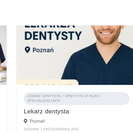
LEKARZ DENTYSTA / DENTYSTA O KILKU
SPECJALIZACJACH
Lekarz dentysta
Poznań
DODANE 7 PAŹDZIERNIKA 2025