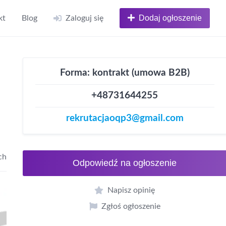
Dodaj ogłoszenie
kt
Blog
Zaloguj się
Forma: kontrakt (umowa B2B)
+48731644255
rekrutacjaoqp3@gmail.com
ch
Odpowiedź na ogłoszenie
Napisz opinię
Zgłoś ogłoszenie