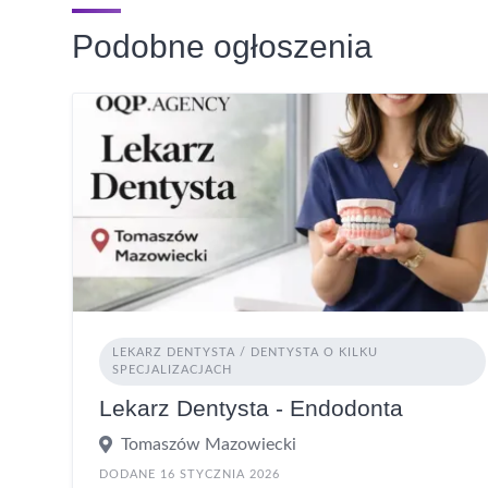
Podobne ogłoszenia
LEKARZ DENTYSTA / DENTYSTA O KILKU
SPECJALIZACJACH
Lekarz Dentysta - Endodonta
Tomaszów Mazowiecki
DODANE 16 STYCZNIA 2026