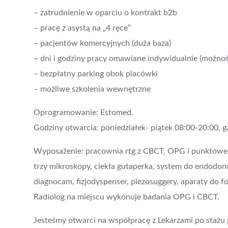
– zatrudnienie w oparciu o kontrakt b2b
– pracę z asystą na „4 ręce”
– pacjentów komercyjnych (duża baza)
– dni i godziny pracy omawiane indywidualnie (możnoś
– bezpłatny parking obok placówki
– możliwe szkolenia wewnętrzne
Oprogramowanie: Estomed.
Godziny otwarcia: poniedziałek- piątek 08:00-20:00, g
Wyposażenie: pracownia rtg z CBCT, OPG i punktowe prz
trzy mikroskopy, ciekła gutaperka, system do endodon
diagnocam, fizjodyspenser, piezosuggery, aparaty do fot
Radiolog na miejscu wykonuje badania OPG i CBCT.
Jesteśmy otwarci na współpracę z Lekarzami po sta