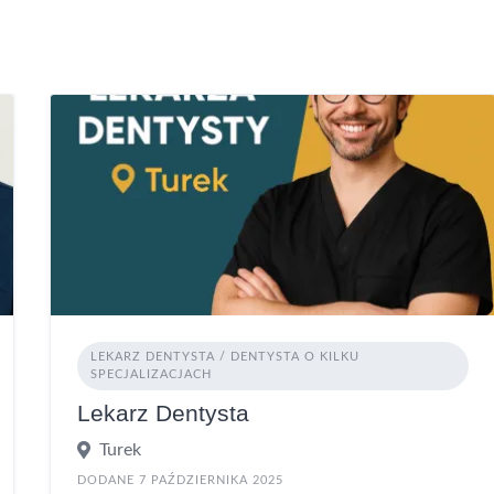
LEKARZ DENTYSTA / DENTYSTA O KILKU
SPECJALIZACJACH
Lekarz Dentysta
Turek
DODANE 7 PAŹDZIERNIKA 2025