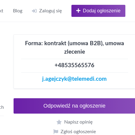
Dodaj ogłoszenie
kt
Blog
Zaloguj się
Forma: kontrakt (umowa B2B), umowa
zlecenie
+48535565576
j.agejczyk@telemedi.com
Odpowiedź na ogłoszenie
ch
Napisz opinię
Zgłoś ogłoszenie