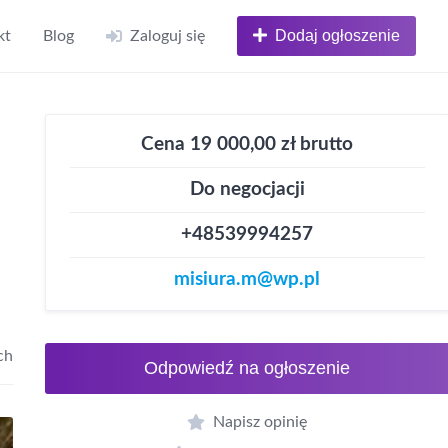
Dodaj ogłoszenie
kt
Blog
Zaloguj się
Cena 19 000,00 zł brutto
Do negocjacji
+48539994257
misiura.m@wp.pl
ch
Odpowiedź na ogłoszenie
Napisz opinię