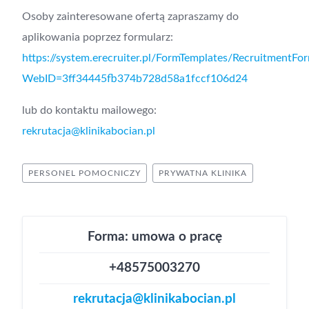
Osoby zainteresowane ofertą zapraszamy do
aplikowania poprzez formularz:
https://system.erecruiter.pl/FormTemplates/RecruitmentFo
WebID=3ff34445fb374b728d58a1fccf106d24
lub do kontaktu mailowego:
rekrutacja@klinikabocian.pl
PERSONEL POMOCNICZY
PRYWATNA KLINIKA
Forma: umowa o pracę
+48575003270
rekrutacja@klinikabocian.pl