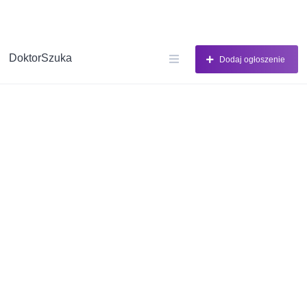
DoktorSzuka
Dodaj ogłoszenie