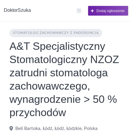
DoktorSzuka
Dodaj ogłoszenie
STOMATOLOG ZACHOWAWCZY Z ENDODONCJĄ
A&T Specjalistyczny
Stomatologiczny NZOZ
zatrudni stomatologa
zachowawczego,
wynagrodzenie > 50 %
przychodów
Beli Bartoka, Łódź, Łódź, Łódzkie, Polska