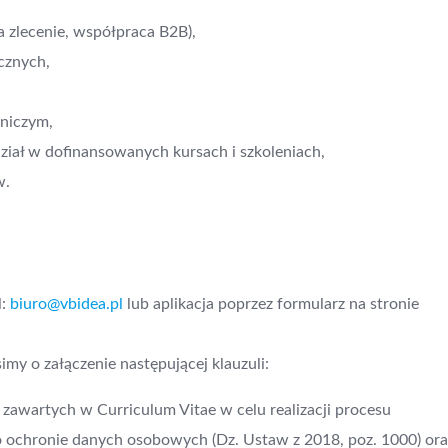
 zlecenie, współpraca B2B),
cznych,
,
niczym,
dział w dofinansowanych kursach i szkoleniach,
w.
l:
biuro@vbidea.pl
lub aplikacja poprzez formularz na stronie
my o załączenie następującej klauzuli:
awartych w Curriculum Vitae w celu realizacji procesu
 o ochronie danych osobowych (Dz. Ustaw z 2018, poz. 1000) ora