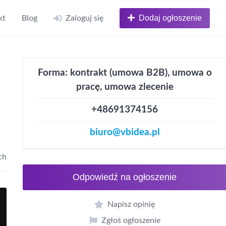
Dodaj ogłoszenie
kt
Blog
Zaloguj się
Forma: kontrakt (umowa B2B), umowa o
pracę, umowa zlecenie
+48691374156
biuro@vbidea.pl
ch
Odpowiedź na ogłoszenie
Napisz opinię
Zgłoś ogłoszenie