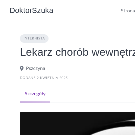
DoktorSzuka
Stron
INTERNISTA
Lekarz chorób wewnętr
Pszczyna
DODANE 2 KWIETNIA 2025
Szczegóły