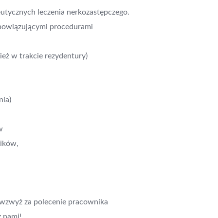
utycznych leczenia nerkozastępczego.
obowiązującymi procedurami
ież w trakcie rezydentury)
nia)
w
ików,
 wzwyż za polecenie pracownika
z nami!