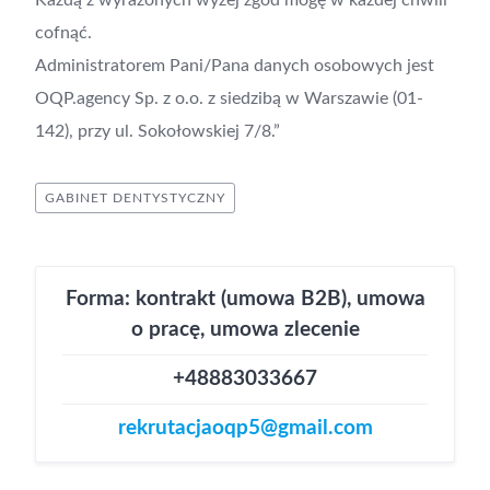
Każdą z wyrażonych wyżej zgód mogę w każdej chwili
cofnąć.
Administratorem Pani/Pana danych osobowych jest
OQP.agency Sp. z o.o. z siedzibą w Warszawie (01-
142), przy ul. Sokołowskiej 7/8.”
GABINET DENTYSTYCZNY
Forma: kontrakt (umowa B2B), umowa
o pracę, umowa zlecenie
+48883033667
rekrutacjaoqp5@gmail.com